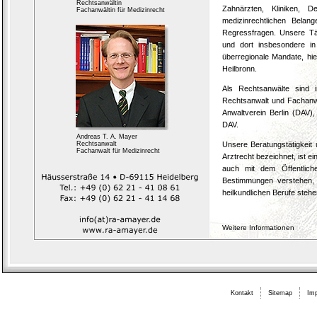
Rechtsanwältin
Zahnärzten, Kliniken, 
Fachanw
ältin
für Medizinrecht
medizinrechtlichen Bela
Regressfragen. Unsere Tä
und dort insbesondere in
überregionale Mandate, hie
Heilbronn.
Als Rechtsanwälte sind 
Rechtsanwalt und Fachanwal
Anwaltverein Berlin (DAV)
DAV.
Andreas T. A. Mayer
Rechtsanw
alt
Unsere Beratungstätigkeit
Fachanwalt für Medizinrecht
Arztrecht bezeichnet, ist ei
auch mit dem Öffentlich
Bestimmungen verstehen,
heilkundlichen Berufe stehe
Weitere Informationen
Kontakt
Sitemap
Im